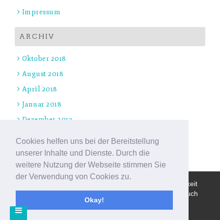
Impressum
ARCHIV
Oktober 2018
August 2018
April 2018
Januar 2018
Dezember 2017
November 2017
Cookies helfen uns bei der Bereitstellung
Oktober 2017
unserer Inhalte und Dienste. Durch die
weitere Nutzung der Webseite stimmen Sie
der Verwendung von Cookies zu.
Wir benutzen Cookies um die Nutzerfreundlichkeit
Site Title, Some rights reserved.
der Webseite zu verbessen. Durch Deinen Besuch
Okay!
stimmst Du dem zu.
Terms of Use - Privacy Policy